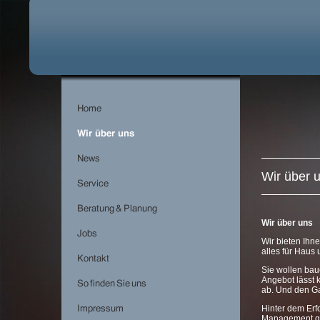
Wir über 
Wir über uns
Wir bieten Ihn
alles für Haus
Sie wollen bau
Angebot lässt
ab. Und den Ga
Hinter dem Erf
Management gel